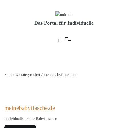
Skip
to
Das Portal für Individuelle
content
Start
/
Unkategorisiert
/ meinebabyflasche.de
meinebabyflasche.de
Individualisierbare Babyflaschen