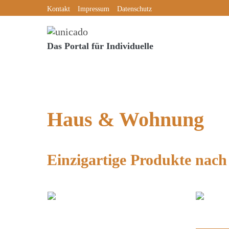
Skip
Kontakt
Impressum
Datenschutz
to
content
Das Portal für Individuelle
Haus & Wohnung
Einzigartige Produkte nac