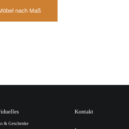
Möbel nach Maß
viduelles
Kontakt
o & Geschenke